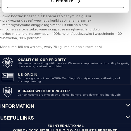
Customize
- wykonana z wysokiej jakości bawełny z domieszką nylonu oraz poliestru
- cała kurtka jest ocieplana z gładką poliestrową podszewką w kratę
- zintegrowany kaptur z wysoką stójką
- dwie boczne kieszenie z klapami zapinanymi na guziki
- praktyczna kieszeń wewnątrz kurtki zapinana na zamek
- małe wyszywane okrągłe logo marki Pit Bull na piersi
- mocne szerokie żebrowane ściągacze na rękawach i u dołu
- skład materiału: na zewnątrz – 100% nylon / podszewka i wypełnienie – 20
%bawełna, 80% poliester
Model ma 185 cm wzrostu, waży 75 kg i ma na sobie rozmiar M
QUALITY IS OUR PRIORITY
We create our clothing with passion. We never compromise on durability, longevity
of materials, or attention to detail.
US ORIGIN
Our roots go back to early-1990s San Diego. Our style is raw, authentic, and
uncompromising.
A BRAND WITH CHARACTER
Our collections are chosen by athletes, fighters, and determined individuals.
INFORMATION
USEFUL LINKS
EU INTERNATIONAL
©1997 - 2026 PITBULL SP. Z O.O. ALL RIGHTS RESERVED.