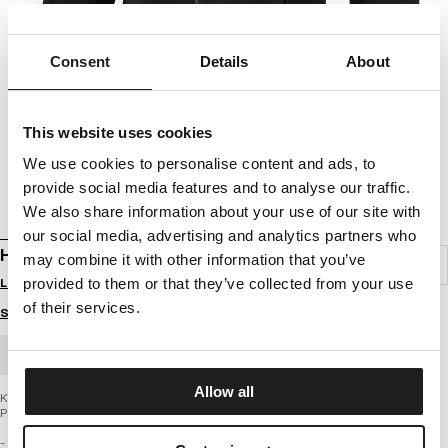
Consent
Details
About
This website uses cookies
We use cookies to personalise content and ads, to
provide social media features and to analyse our traffic.
We also share information about your use of our site with
our social media, advertising and analytics partners who
HOODED JACKET HARBISON PADDED
may combine it with other information that you’ve
provided to them or that they’ve collected from your use
Login to see B2B prices
of their services.
Size guide
BULK ORDER
Allow all
Kurtka męska z najnowszej kolekcji firmy PIT BULL WEST COAST – Harbison
Padded
- uniwersalny klasyczny fason nawiązujący do kurtek Harrington