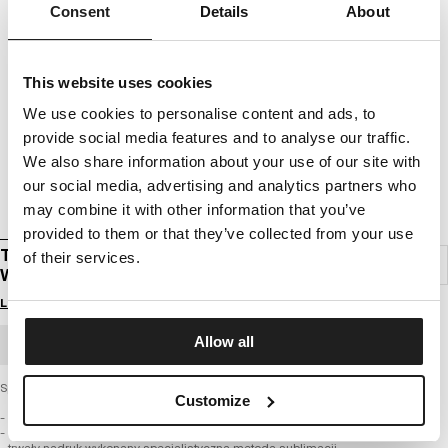
Consent
Details
About
This website uses cookies
We use cookies to personalise content and ads, to
provide social media features and to analyse our traffic.
We also share information about your use of our site with
our social media, advertising and analytics partners who
may combine it with other information that you’ve
provided to them or that they’ve collected from your use
TRAINING SHORTS PERFORMANCE PRO PLUS
of their services.
WOODLAND CAMO
Login to see B2B prices
Allow all
BULK ORDER
Spodenki treningowe z najnowszej kolekcji firmy PIT BULL WEST COAST
Customize
- wykonane z bardzo wytrzymałego szybkoschnącego materiału
- lekka tkanina zapewniająca elastyczność oraz wygodę podczas treningów
- trwały nadruk wykonany specjalistyczną metodą sublimacji