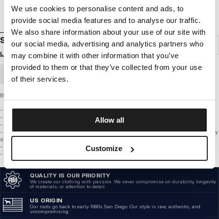
We use cookies to personalise content and ads, to
provide social media features and to analyse our traffic.
We also share information about your use of our site with
SWEATSHIRT BOXING
our social media, advertising and analytics partners who
Login to see B2B prices
may combine it with other information that you’ve
provided to them or that they’ve collected from your use
BULK ORDER
of their services.
Bluza z najnowszej kolekcji PIT BULL WEST COAST.
- wykonana z wysokojakościowej grubej bawełny 400g/m
- mocne ściągacze w rękawach oraz u dołu
Allow all
- welurowa lamówka przy karku chroniąca przed otarciami
- obszyty otwór na palec w rękawie dzięki któremu w chłodniejsze dni ochronimy
się przed wiatrem
- skórzana naszywka z wytłoczonym logo marki Pitbull na rękawie
Customize
- wysokiej jakości nadruk wykonany specjalistyczną technologią
QUALITY IS OUR PRIORITY
We create our clothing with passion. We never compromise on durability, longevity
of materials, or attention to detail.
US ORIGIN
Our roots go back to early-1990s San Diego. Our style is raw, authentic, and
uncompromising.