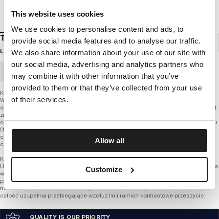
This website uses cookies
We use cookies to personalise content and ads, to
T-SHIRT SAN DIEGO 18
provide social media features and to analyse our traffic.
Login to see B2B prices
We also share information about your use of our site with
our social media, advertising and analytics partners who
BULK ORDER
may combine it with other information that you’ve
provided to them or that they’ve collected from your use
Koszulka o pomarańczowej barwie z serii San Diego to propozycja od Pitbull
of their services.
West Coast na wiosenno-letnią porę. Produkt jest częścią kolekcji Basic, która
stanowi świetną podstawę do tworzenia outfitów w streetwearowym stylu. T-shirt
zrobiono z wysokogatunkowej bawełny, która uniemożliwia powstawanie
odkształceń. Dla lepszego komfortu zadbano także o dobrą gramaturę materiału
(180g/m2), dzięki czemu koszulka jest doskonała do używania także w
cieplejsze dni. Z kolei znajdująca się od wewnątrz, pod kołnierzem lamówka
Allow all
chroni przed powstawaniem otarć.
Koszulki Pitbull z serii San Diego dostępne są także w innych kolorach .
Uniwersalny styl t-shirtu zapewniają delikatne zdobienia. Z przodu, po środku na
Customize
wysokości klatki piersiowej zamieszczono napis "San Diego" wraz z nazwą
producenta, a niżej nad dolnym szwem opatrzoną znakiem marki naszywkę. Tył
natomiast posiada napis z nazwą marki zlokalizowany na wysokości karku, a
całość uzupełnia przebiegające wzdłuż linii ramion kontrastowe przeszycie.
QUALITY IS OUR PRIORITY