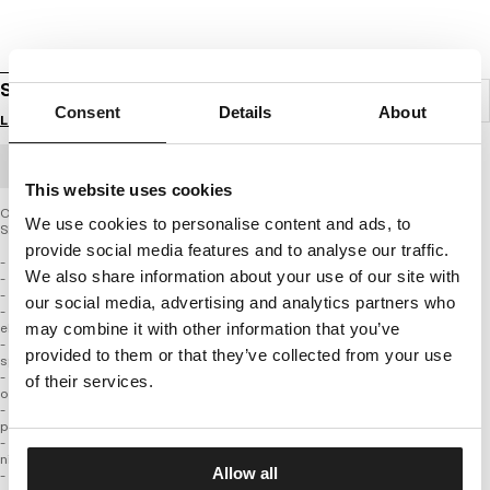
SUNGLASSES SEASTAR
Consent
Details
About
Login to see B2B prices
BULK ORDER
This website uses cookies
Okulary przeciwsłoneczne z najnowszej kolekcji PIT BULL WEST COAST –
We use cookies to personalise content and ads, to
SEASTAR
provide social media features and to analyse our traffic.
- Uniwersalny codzienny fason
We also share information about your use of our site with
- Czarne grube oprawki
- Jednolite niebieskie szkła
our social media, advertising and analytics partners who
- Wykonane z najwyższej jakości materiału który jest wytrzymały na uderzenia,
elastyczny oraz ma właściwości antyalergiczne
may combine it with other information that you’ve
- Soczewki polaryzowane TAC o grubości ponad 1mm dodatkowo chronione
provided to them or that they’ve collected from your use
specjalną warstwą tworzywa odpornego na ścieranie i pękanie
- Zapewniają 100% ochronę przed promieniowaniem UV oraz eliminują 99%
of their services.
odblasków świetlnych
- Szkła zastosowane w okularach mają idealną przejrzystość oraz zapewniają
pełny komfort widzenia
- Dzięki warstwom ochronnym szkła zachowują stabilność, nie kurczą się oraz
nie ulegają rozwarstwieniu.
Allow all
- Specjalna powłoka REVO o wielowarstwowej strukturze, która chroni wzrok