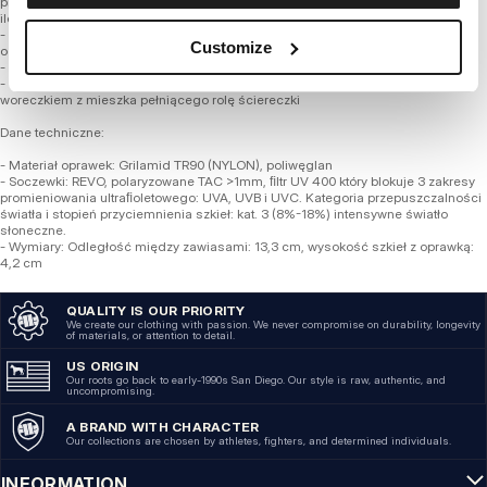
przed skutkami oddziaływania promieniowania ultrafioletowego oraz ogranicza
ilość ciepła dopływającą do naszych oczu
- Okulary z powłoką REVO gwarantują wysoki kontrast, jak również precyzyjne
Customize
odwzorowanie wszystkich barw.
- Napis 3D na zausznikach oraz na lewej soczewce
- Okulary są w komplecie z twardym stylowym etui zapinanym na zamek oraz
woreczkiem z mieszka pełniącego rolę ściereczki
Dane techniczne:
- Materiał oprawek: Grilamid TR90 (NYLON), poliwęglan
- Soczewki: REVO, polaryzowane TAC >1mm, ﬁltr UV 400 który blokuje 3 zakresy
promieniowania ultraﬁoletowego: UVA, UVB i UVC. Kategoria przepuszczalności
światła i stopień przyciemnienia szkieł: kat. 3 (8%-18%) intensywne światło
słoneczne.
- Wymiary: Odległość między zawiasami: 13,3 cm, wysokość szkieł z oprawką:
4,2 cm
QUALITY IS OUR PRIORITY
We create our clothing with passion. We never compromise on durability, longevity
of materials, or attention to detail.
US ORIGIN
Our roots go back to early-1990s San Diego. Our style is raw, authentic, and
uncompromising.
A BRAND WITH CHARACTER
Our collections are chosen by athletes, fighters, and determined individuals.
INFORMATION